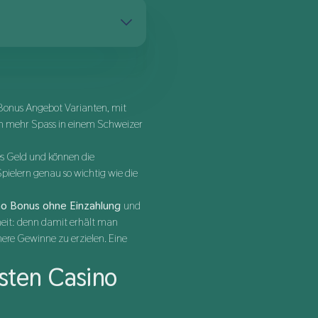
 Bonus Angebot Varianten, mit
ch mehr Spass in einem Schweizer
s Geld und können die
Spielern genau so wichtig wie die
no Bonus ohne Einzahlung
und
theit: denn damit erhält man
ere Gewinne zu erzielen. Eine
esten Casino