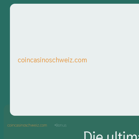
coincasinoschweiz.com
coincasinoschweiz.com
Bonus
Die ultim