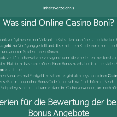
Inhaltsverzeichnis
Was sind Online Casino Boni?
 Boni?
ank verfügt neben einer Vielzahl an Spielarten auch über zahlreiche tolle
die Bewertung der besten Casino Bonus Angebote
nusgeld
zur Verfügung gestellt und diese mit ihrem Kundenkonto somit no
n und anderen Spielen haben können.
asino Bonus Angebote existieren?
ote verständlicherweise hervorragend: denn diese bedeuten meistens bare
iele Plattform drastisch erhöhen. Einen Bonus zu erhalten ist daher vielen 
kpots
zu haben.
ie besten Tipps & Tricks
en Bonus erstmal Echtgeld einzahlen - es gibt allerdings auch einen
Casi
Diese Boni mit oder ohne Bonus Code freuen sich natürlich höchster Belieb
 Freispiele geschenkt und kann es dann im Casino verwenden, um noch höh
erien für die Bewertung der b
Bonus Angebote