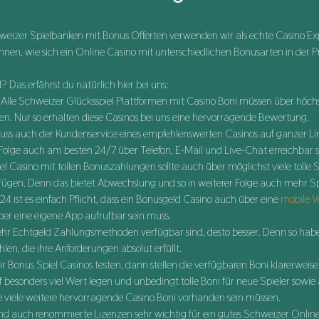
n
eizer Spielbanken mit Bonus Offerten verwenden wir als echte Casino Expe
können, wie sich ein Online Casino mit unterschiedlichen Bonusarten in der 
? Das erfährst du natürlich hier bei uns:
:
Alle Schweizer Glücksspiel Plattformen mit Casino Boni müssen über höch
en. Nur so erhalten diese Casinos bei uns eine hervorragende Bewertung.
uss auch der Kundenservice eines empfehlenswerten Casinos auf ganzer Lin
Folge auch am besten 24/7 über Telefon, E-Mail und Live-Chat erreichbar s
iel Casino mit tollen Bonuszahlungen sollte auch über möglichst viele toll
fügen. Denn das bietet Abwechslung und so in weiterer Folge auch mehr Sp
4 ist es einfach Pflicht, dass ein Bonusgeld Casino auch über eine
mobile V
er eine eigene App aufrufbar sein muss.
hr Echtgeld Zahlungsmethoden verfügbar sind, desto besser. Denn so ha
en, die ihre Anforderungen absolut erfüllt.
 Bonus Spiel Casinos testen, dann stellen die verfügbaren Boni klarerweise 
uf besonders viel Wert legen und unbedingt tolle Boni für neue Spieler so
e viele weitere hervorragende Casino Boni vorhanden sein müssen.
ind auch renommierte Lizenzen sehr wichtig für ein gutes Schweizer Online 