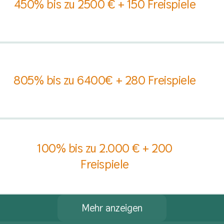
450% bis zu 2500 € + 150 Freispiele
805% bis zu 6400€ + 280 Freispiele
100% bis zu 2.000 € + 200
Freispiele
Mehr anzeigen