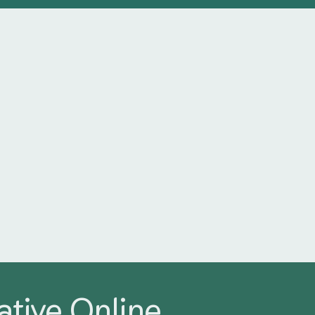
ative Online