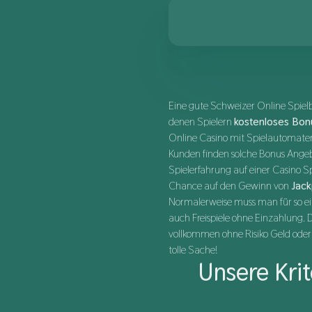
Was sind Online Casino
Eine gute Schweizer Online Spielb
Unsere Kriterien für 
denen Spielern
kostenloses Bo
Online Casino mit Spielautomate
Welche beste Online C
Kunden finden solche Bonus Angeb
Spielerfahrung auf einer Casino Sp
Chance auf den Gewinn von
Jac
Online Casino Bonus: D
Normalerweise muss man für so ein
auch Freispiele ohne Einzahlung. 
Quellen
vollkommen ohne Risiko Geld oder
tolle Sache!
Unsere Krit
Unser Fazit