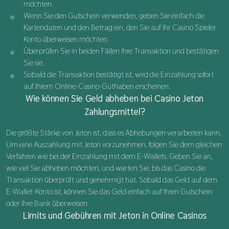
möchten.
Wenn Sie den Gutschein verwenden, geben Sie einfach die
Kartendaten und den Betrag ein, den Sie auf Ihr Casino Spieler
Konto überweisen möchten.
Überprüfen Sie in beiden Fällen Ihre Transaktion und bestätigen
Sie sie.
Sobald die Transaktion bestätigt ist, wird die Einzahlung sofort
auf Ihrem Online-Casino-Guthaben erscheinen.
Wie können Sie Geld abheben bei Casino Jeton
Zahlungsmittel?
Die größte Stärke von Jeton ist, dass es Abhebungen verarbeiten kann.
Um eine Auszahlung mit Jeton vorzunehmen, folgen Sie dem gleichen
Verfahren wie bei der Einzahlung mit dem E-Wallets. Geben Sie an,
wie viel Sie abheben möchten, und warten Sie, bis das Casino die
Transaktion überprüft und genehmigt hat. Sobald das Geld auf dem
E-Wallet-Konto ist, können Sie das Geld einfach auf Ihren Gutschein
oder Ihre Bank überweisen.
Limits und Gebühren mit Jeton in Online Casinos