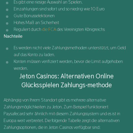
Es gibt eine riesige Auswahl an Spielen.
Einzahlungen sind sofort und so niedrig wie 10 Euro
Gute Bonusselektionen
Hohes Maß an Sicherheit
Reguliert durch
die FCA
des Vereinigten Königreichs
Nachteile
Es werden nicht viele Zahlungsmethoden unterstützt, um Geld
auf das Konto zu laden.
Konten müssen verifiziert werden, bevor die Limit aufgehoben
werden.
Jeton Casinos: Alternativen Online
Glücksspielen Zahlungs-methode
Abhängig von Ihrem Standort gibt es mehrere alternative
Zahlungsmöglichkeiten zu Jeton. Zum Beispiel funktioniert
Paysafecard sehr ähnlich mit diesem Zahlungssystem und es ist in
Europa weit verbreitet. Die folgende Tabelle zeigt die alternativen
Zahlungsoptionen, die in Jeton Casinos verfügbar sind: