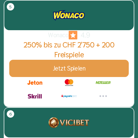
4.9
Wonaco
250% bis zu CHF 2'750 + 200
Freispiele
Jetzt Spielen