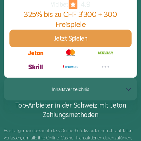
4.9
Vicibet
325% bis zu CHF 3'300 + 300
Freispiele
Jetzt Spielen
Inhaltsverzeichnis
Top-Anbieter in der Schweiz mit Jeton
Top-Anbieter in der Schweiz mit Jeton
Zahlungsmethoden
Zahlungsmethoden
Es ist allgemein bekannt, dass Online-Glücksspieler sich oft auf Jeton
Was ist Jeton-Konto Zahlungsmethode?
verlassen, um alle ihre Online-Casino-Transaktionen durchzuführen,