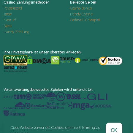
Casino Zahlungsmethoden
Beliebte Seiten
Paysafecard
Casino Bonus
Jeton
Handy Casino
Neosurf
Online Glücksspiel
Skrill
Handy Zahlung
Ihre Privatsphäre ist unser oberstes Anliegen.
Verantwortungsbewusstes Spielen wird unterstützt.
Diese Website verwendet Cookies, um Ihre Erfahrung zu
OK