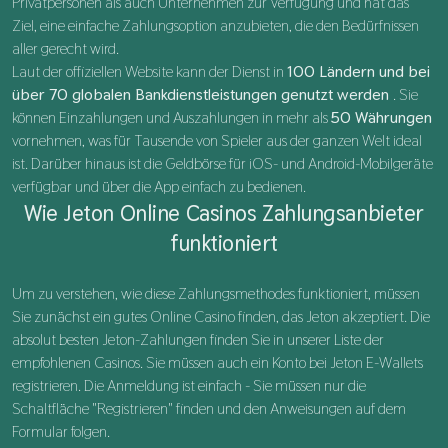
Privatpersonen als auch Unternehmen zur Verfügung und hat das
Jeton Konto Casino Zahlungssystem Fazit
Ziel, eine einfache Zahlungsoption anzubieten, die den Bedürfnissen
aller gerecht wird.
Jeton Website Casino Geldbörse FAQ
Laut der offiziellen Website kann der Dienst in
100 Ländern und bei
über 70 globalen Bankdienstleistungen genutzt werden
. Sie
können Einzahlungen und Auszahlungen in mehr als
50 Währungen
vornehmen, was für Tausende von Spieler aus der ganzen Welt ideal
ist. Darüber hinaus ist die Geldbörse für iOS- und Android-Mobilgeräte
verfügbar und über die App einfach zu bedienen.
Wie Jeton Online Casinos Zahlungsanbieter
funktioniert
Um zu verstehen, wie diese Zahlungsmethodes funktioniert, müssen
Sie zunächst ein gutes Online Casino finden, das Jeton akzeptiert. Die
absolut besten Jeton-Zahlungen finden Sie in unserer Liste der
empfohlenen Casinos. Sie müssen auch ein Konto bei Jeton E-Wallets
registrieren. Die Anmeldung ist einfach - Sie müssen nur die
Schaltfläche "Registrieren" finden und den Anweisungen auf dem
Formular folgen.